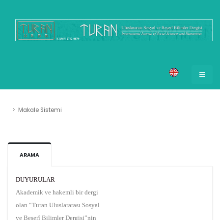
Makale Sistemi
ARAMA
DUYURULAR
Akademik ve hakemli bir dergi
olan “Turan Uluslararası Sosyal
ve Beşerî Bilimler Dergisi”nin