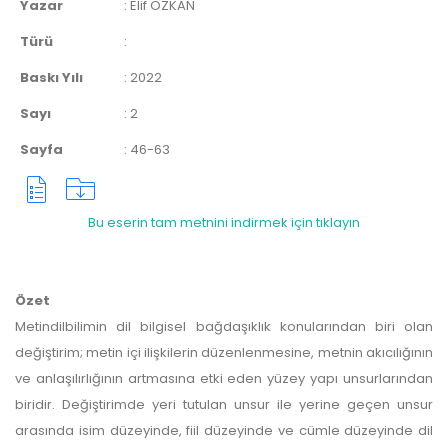
Yazar
:
Elif ÖZKAN
Türü
:
Baskı Yılı
:
2022
Sayı
:
2
Sayfa
:
46-63
Bu eserin tam metnini indirmek için tıklayın
Özet
Metindilbilimin dil bilgisel bağdaşıklık konularından biri olan
değiştirim; metin içi ilişkilerin düzenlenmesine, metnin akıcılığının
ve anlaşılırlığının artmasına etki eden yüzey yapı unsurlarından
biridir. Değiştirimde yeri tutulan unsur ile yerine geçen unsur
arasında isim düzeyinde, fiil düzeyinde ve cümle düzeyinde dil