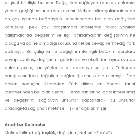
bilgisel bir ilişki bulunur. Değiştirimi sağlayan araçlar; anlamını
yerine geçtiği unsurlardan kazanır. Metindilbilim çalışmalarında
en çok işlenen bağdaşıklık unsurlarından biri olan değiştirim
konusunu pek çok araştırmacı incelemiş fakat yapılan
çalışmalarda değiştirim ile ilgili açıklamaların değiştirimin ne
olduğu ya da ne olmadığı sorusuna net bir cevap vermediği fark
edilmiştir. Bu çalışma ile değiştirim ile ilgili birtakım sorulara
cevap verilmiş, değiştirimi gönderim ve eksiltiden ayıran ya da
onlara yaklaştıran yönler tespit edilmeye çalışılmış, Türkçede
hangi unsurların değiştirim sağladığı konusu ele alınmıştır. Elde
edilen sonuçlar üzerinden Türk dilinin en önemli tarihî
metinlerinden biri olan Nehcü’l-Ferâdîs’in birinci babı incelenmiş
ve değiştirimi sağlayan unsurlar saptanarak bu unsurlar
aracılığıyla sağlanan metinsel ilişkiler açıklanmıştır.
Anahtar Kelimeler
Metindilbilim, bağdaşıklık, değiştirim, Nehcü’l-Ferâdîs