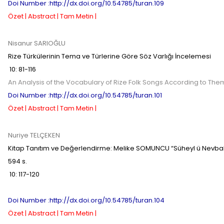
Doi Number :http://dx.doi.org/10.54785/turan.109
Özet |
Abstract |
Tam Metin |
Nisanur SARIOĞLU
Rize Türkülerinin Tema ve Türlerine Göre Söz Varlığı İncelemesi
10
:
81-116
An Analysis of the Vocabulary of Rize Folk Songs According to Th
Doi Number :http://dx.doi.org/10.54785/turan.101
Özet |
Abstract |
Tam Metin |
Nuriye TELÇEKEN
Kitap Tanıtım ve Değerlendirme:
Melike SOMUNCU “Süheyl ü Nevbahâr’
594 s.
10
:
117-120
Doi Number :http://dx.doi.org/10.54785/turan.104
Özet |
Abstract |
Tam Metin |