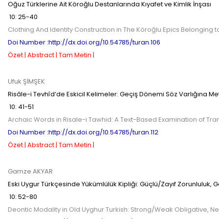
Oğuz Türklerine Ait Köroğlu Destanlarında Kıyafet ve Kimlik İnşası
10
:
25-40
Clothing And Identity Construction in The Köroğlu Epics Belonging 
Doi Number :http://dx.doi.org/10.54785/turan.106
Özet |
Abstract |
Tam Metin |
Ufuk ŞİMŞEK
Risâle-i Tevhîd’de Eskicil Kelimeler: Geçiş Dönemi Söz Varlığına Me
10
:
41-51
Archaic Words in Risale-i Tawhid: A Text-Based Examination of Tra
Doi Number :http://dx.doi.org/10.54785/turan.112
Özet |
Abstract |
Tam Metin |
Gamze AKYAR
Eski Uygur Türkçesinde Yükümlülük Kipliği: Güçlü/Zayıf Zorunluluk, Gere
10
:
52-80
Deontic Modality in Old Uyghur Turkish: Strong/Weak Obligative, Ne