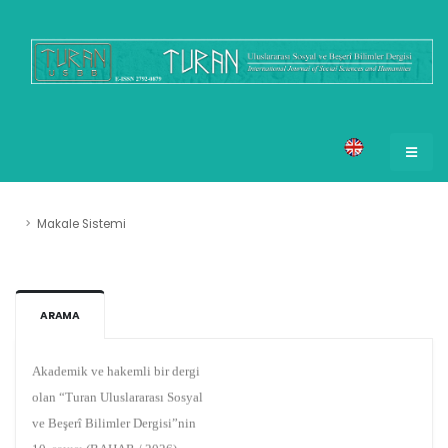
Makale Sistemi
ARAMA
DUYURULAR
Akademik ve hakemli bir dergi
olan “Turan Uluslararası Sosyal
ve Beşerî Bilimler Dergisi”nin
10. sayısı (BAHAR / 2026)