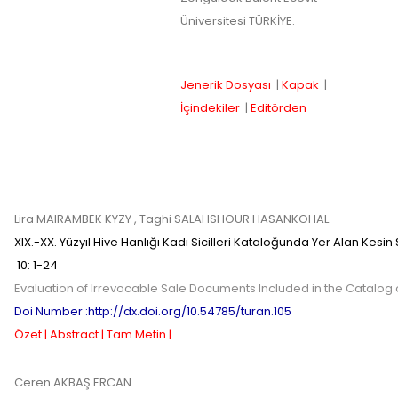
Üniversitesi TÜRKİYE.
Jenerik Dosyası
|
Kapak
|
İçindekiler
|
Editörden
Lira MAIRAMBEK KYZY
, Taghi SALAHSHOUR HASANKOHAL
XIX.-XX. Yüzyıl Hive Hanlığı Kadı Sicilleri Kataloğunda Yer Alan Kesin
10
:
1-24
Evaluation of Irrevocable Sale Documents Included in the Catalog of
Doi Number :http://dx.doi.org/10.54785/turan.105
Özet |
Abstract |
Tam Metin |
Ceren AKBAŞ ERCAN